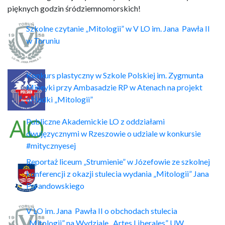
pięknych godzin śródziemnomorskich!
Szkolne czytanie „Mitologii” w V LO im. Jana Pawła II
w Toruniu
Konkurs plastyczny w Szkole Polskiej im. Zygmunta
Mineyki przy Ambasadzie RP w Atenach na projekt
okładki „Mitologii”
Publiczne Akademickie LO z oddziałami
dwujęzycznymi w Rzeszowie o udziale w konkursie
#mitycznyesej
Reportaż liceum „Strumienie” w Józefowie ze szkolnej
konferencji z okazji stulecia wydania „Mitologii” Jana
Parandowskiego
V LO im. Jana Pawła II o obchodach stulecia
„Mitologii” na Wydziale „Artes Liberales” UW