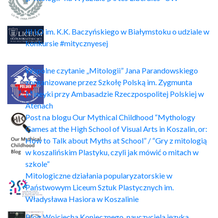
III LO im. K.K. Baczyńskiego w Białymstoku o udziale w
konkursie #mitycznyesej
Wspólne czytanie „Mitologii” Jana Parandowskiego
zorganizowane przez Szkołę Polską im. Zygmunta
Mineyki przy Ambasadzie Rzeczpospolitej Polskiej w
Atenach
Post na blogu Our Mythical Childhood “Mythology
Games at the High School of Visual Arts in Koszalin, or:
How to Talk about Myths at School” / “Gry z mitologią
w koszalińskim Plastyku, czyli jak mówić o mitach w
szkole”
Mitologiczne działania popularyzatorskie w
Państwowym Liceum Sztuk Plastycznych im.
Władysława Hasiora w Koszalinie
Blog Wojciecha Koniecznego, nauczyciela języka